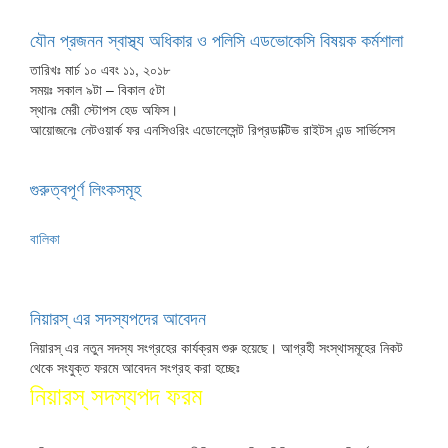
যৌন প্রজনন স্বাস্থ্য অধিকার ও পলিসি এডভোকেসি বিষয়ক কর্মশালা
তারিখঃ মার্চ ১০ এবং ১১, ২০১৮
সময়ঃ সকাল ৯টা – বিকাল ৫টা
স্থানঃ মেরী স্টোপস হেড অফিস।
আয়োজনেঃ নেটওয়ার্ক ফর এনসিওরিং এডোলেসেন্ট রিপ্রডাক্টিভ রাইটস এন্ড সার্ভিসেস
গুরুত্বপূর্ণ লিংকসমূহ
কিশোর-কিশোরীদের স্বাস্থ্য সংক্রান্ত জাতীয় ওয়েবসাইট
বালিকা
বাংলাদেশ পুলিশ
নিয়ারস্ এর সদস্যপদের আবেদন
নিয়ারস্ এর নতুন সদস্য সংগ্রহের কার্যক্রম শুরু হয়েছে। আগ্রহী সংস্থাসমূহের নিকট
থেকে সংযুক্ত ফরমে আবেদন সংগ্রহ করা হচ্ছেঃ
নিয়ারস্ সদস্যপদ ফরম