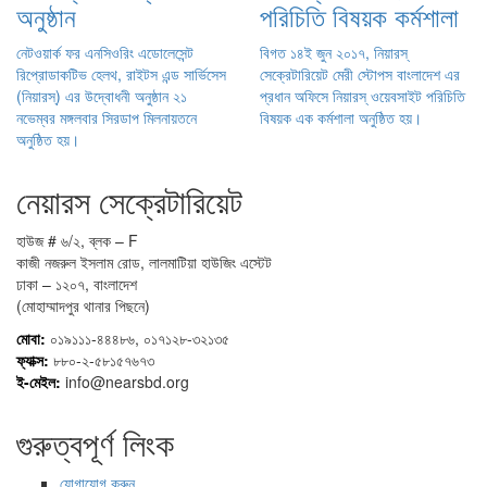
অনুষ্ঠান
পরিচিতি বিষয়ক কর্মশালা
নেটওয়ার্ক ফর এনসিওরিং এডোলেসেন্ট
বিগত ১৪ই জুন ২০১৭, নিয়ারস্
রিপ্রোডাকটিভ হেলথ, রাইটস এন্ড সার্ভিসেস
সেক্রেটারিয়েট মেরী স্টোপস বাংলাদেশ এর
(নিয়ারস্) এর উদ্বোধনী অনুষ্ঠান ২১
প্রধান অফিসে নিয়ারস্ ওয়েবসাইট পরিচিতি
নভেম্বর মঙ্গলবার সিরডাপ মিলনায়তনে
বিষয়ক এক কর্মশালা অনুষ্ঠিত হয়।
অনুষ্ঠিত হয়।
নেয়ারস সেক্রেটারিয়েট
হাউজ # ৬/২, ব্লক – F
কাজী নজরুল ইসলাম রোড, লালমাটিয়া হাউজিং এস্টেট
ঢাকা – ১২০৭, বাংলাদেশ
(মোহাম্মাদপুর থানার পিছনে)
মোবা:
০১৯১১১-৪৪৪৮৬, ০১৭১২৮-৩২১৩৫
ফ্যাক্স:
৮৮০-২-৫৮১৫৭৬৭৩
ই-মেইল:
info@nearsbd.org
গুরুত্বপূর্ণ লিংক
যোগাযোগ করুন