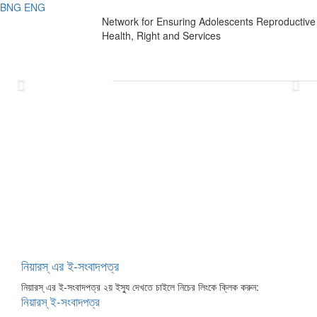
BNG
ENG
Network for Ensuring Adolescents Reproductive
Health, Right and Services
বাল্যবিবাহ’কে না বলুন!!!
Previous
Nex
কিশোর অধিকার
কিশোর চাহিদা
কিশোর কথা
নীরবতা ভাঙ্গো
নিয়ারস্ এর ই-সংবাদপত্র
নিয়ারস্ এর ই-সংবাদপত্র ২য় ইস্যু দেখতে চাইলে নিচের লিংকে ক্লিক করুন:
নিয়ারস্ ই-সংবাদপত্র