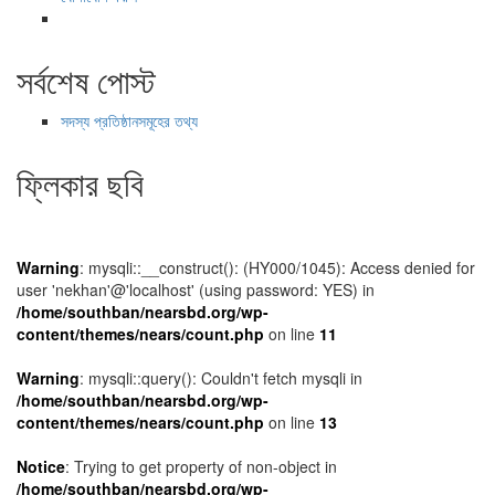
সর্বশেষ পোস্ট
সদস্য প্রতিষ্ঠানসমূহের তথ্য
ফ্লিকার ছবি
Warning
: mysqli::__construct(): (HY000/1045): Access denied for
user 'nekhan'@'localhost' (using password: YES) in
/home/southban/nearsbd.org/wp-
content/themes/nears/count.php
on line
11
Warning
: mysqli::query(): Couldn't fetch mysqli in
/home/southban/nearsbd.org/wp-
content/themes/nears/count.php
on line
13
Notice
: Trying to get property of non-object in
/home/southban/nearsbd.org/wp-