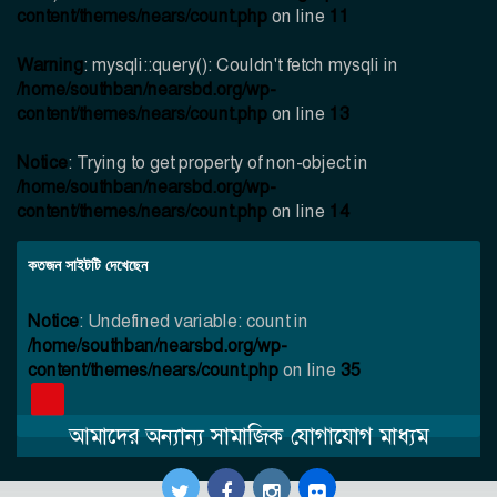
content/themes/nears/count.php
on line
11
Warning
: mysqli::query(): Couldn't fetch mysqli in
/home/southban/nearsbd.org/wp-
content/themes/nears/count.php
on line
13
Notice
: Trying to get property of non-object in
/home/southban/nearsbd.org/wp-
content/themes/nears/count.php
on line
14
কতজন সাইটটি দেখেছেন
Notice
: Undefined variable: count in
/home/southban/nearsbd.org/wp-
content/themes/nears/count.php
on line
35
আমাদের অন্যান্য সামাজিক যোগাযোগ মাধ্যম