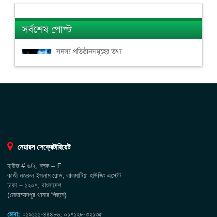
সর্বশেষ পোস্ট
সদস্য প্রতিষ্ঠানসমূহের তথ্য
নেয়ারস সেক্রেটারিয়েট
হাউজ # ৬/২, ব্লক – F
কাজী নজরুল ইসলাম রোড, লালমাটিয়া হাউজিং এস্টেট
ঢাকা – ১২০৭, বাংলাদেশ
(মোহাম্মাদপুর থানার পিছনে)
মোবা:
০১৯১১১-৪৪৪৮৬, ০১৭১২৮-৩২১৩৫