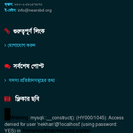
ফ্যাক্স:
৮৮০-২-৫৮১৫৭৬৭৩
ই-মেইল:
info@nearsbd.org
গুরুত্বপূর্ণ লিংক
যোগাযোগ করুন
সর্বশেষ পোস্ট
সদস্য প্রতিষ্ঠানসমূহের তথ্য
ফ্লিকার ছবি
Warning
: mysqli::__construct(): (HY000/1045): Access
denied for user 'nekhan'@'localhost' (using password:
YES) in
/home/southban/nearsbd.org/wp-