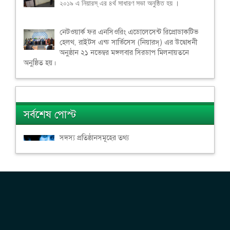
২০১৯ এ নিয়ারস্ এর ৪র্থ সাধারণ সভা অনুষ্ঠিত হয় ।
নেটওয়ার্ক ফর এনসিওরিং এডোলেসেন্ট রিপ্রোডাকটিভ
হেলথ, রাইটস এন্ড সার্ভিসেস (নিয়ারস্) এর উদ্বোধনী
অনুষ্ঠান ২১ নভেম্বর মঙ্গলবার সিরডাপ মিলনায়তনে
অনুষ্ঠিত হয়।
সর্বশেষ পোস্ট
সদস্য প্রতিষ্ঠানসমূহের তথ্য