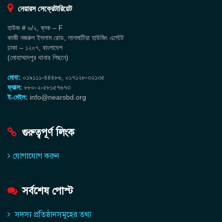
নেয়ারস সেক্রেটারিয়েট
হাউজ # ৬/২, ব্লক – F
কাজী নজরুল ইসলাম রোড, লালমাটিয়া হাউজিং এস্টেট
ঢাকা – ১২০৭, বাংলাদেশ
(মোহাম্মাদপুর থানার পিছনে)
মোবা:
০১৯১১১-৪৪৪৮৬, ০১৭১২৮-৩২১৩৫
ফ্যাক্স:
৮৮০-২-৫৮১৫৭৬৭৩
ই-মেইল:
info@nearsbd.org
গুরুত্বপূর্ণ লিংক
যোগাযোগ করুন
সর্বশেষ পোস্ট
সদস্য প্রতিষ্ঠানসমূহের তথ্য