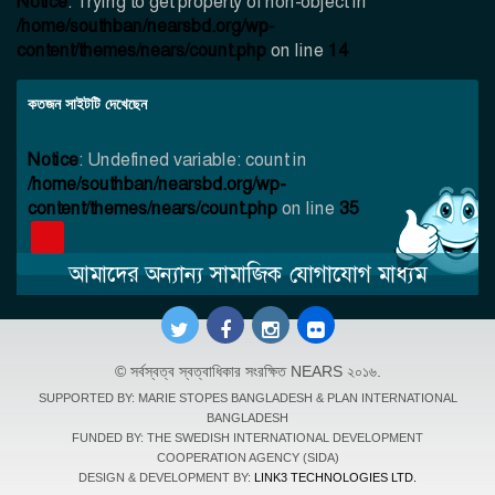
Notice
: Trying to get property of non-object in
/home/southban/nearsbd.org/wp-
content/themes/nears/count.php
on line
14
কতজন সাইটটি দেখেছেন
Notice
: Undefined variable: count in
/home/southban/nearsbd.org/wp-
content/themes/nears/count.php
on line
35
আমাদের অন্যান্য সামাজিক যোগাযোগ মাধ্যম
©
সর্বস্বত্ব স্বত্বাধিকার সংরক্ষিত
NEARS
২০১৬.
SUPPORTED BY: MARIE STOPES BANGLADESH & PLAN INTERNATIONAL
BANGLADESH
FUNDED BY: THE SWEDISH INTERNATIONAL DEVELOPMENT
COOPERATION AGENCY (SIDA)
DESIGN & DEVELOPMENT BY:
LINK3 TECHNOLOGIES LTD.