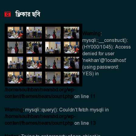
ফ্লিকার ছবি
Warning
:
mysqli::__construct():
(HY000/1045): Access
denied for user
'nekhan'@'localhost'
(using password:
YES) in
/home/southban/nearsbd.org/wp-
content/themes/nears/count.php
on line
11
Warning
: mysqli::query(): Couldn't fetch mysqli in
/home/southban/nearsbd.org/wp-
content/themes/nears/count.php
on line
13