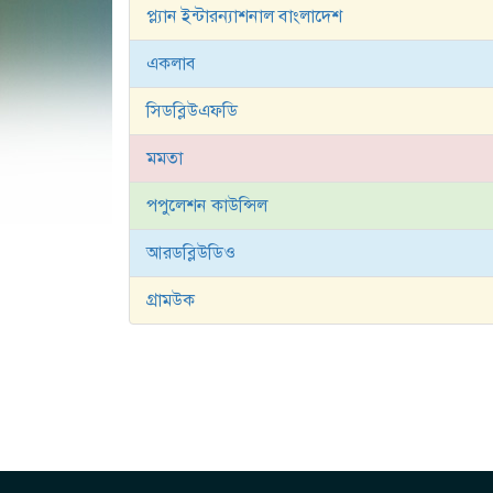
প্ল্যান ইন্টারন্যাশনাল বাংলাদেশ
একলাব
সিডব্লিউএফডি
মমতা
পপুলেশন কাউন্সিল
আরডব্লিউডিও
গ্রামউক