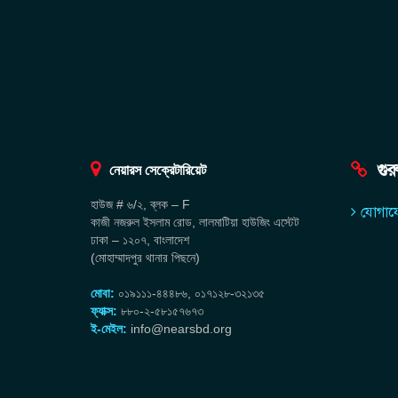
গুর
নেয়ারস সেক্রেটারিয়েট
হাউজ # ৬/২, ব্লক – F
যোগায
কাজী নজরুল ইসলাম রোড, লালমাটিয়া হাউজিং এস্টেট
ঢাকা – ১২০৭, বাংলাদেশ
(মোহাম্মাদপুর থানার পিছনে)
মোবা:
০১৯১১১-৪৪৪৮৬, ০১৭১২৮-৩২১৩৫
ফ্যাক্স:
৮৮০-২-৫৮১৫৭৬৭৩
ই-মেইল:
info@nearsbd.org