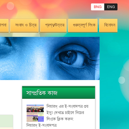
BNG
ENG
াশনা
সংবাদ ও চিত্র
প্রশ্ন/উত্তর
গুরুত্বপূর্ণ লিংক
বিনোদন
সাম্প্রতিক কাজ
নিয়ারস্ এর ই-সংবাদপত্র ৩য়
ইস্যু দেখতে চাইলে নিচের
লিংকে ক্লিক করুন:
নিয়ারস্ ই-সংবাদপত্র