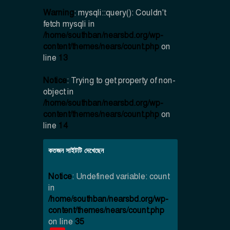
Warning
: mysqli::query(): Couldn't
fetch mysqli in
/home/southban/nearsbd.org/wp-
content/themes/nears/count.php
on
line
13
Notice
: Trying to get property of non-
object in
/home/southban/nearsbd.org/wp-
content/themes/nears/count.php
on
line
14
কতজন সাইটটি দেখেছেন
Notice
: Undefined variable: count
in
/home/southban/nearsbd.org/wp-
content/themes/nears/count.php
on line
35